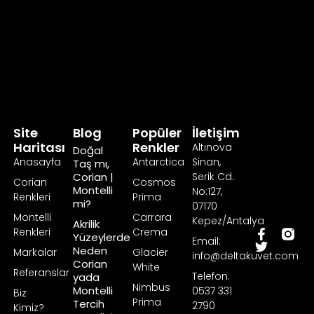
Site
Blog
Popüler
İletişim
Haritası
Renkler
Altınova
Doğal
Anasayfa
Antarctica
Sinan,
Taş mı,
Corian |
Serik Cd.
Corian
Cosmos
Montelli
No:127,
Renkleri
Prima
mi?
07170
Montelli
Carrara
Kepez/Antalya
Akrilik
Renkleri
Crema
F
T
Yüzeylerde
Email:
a
w
Neden
Markalar
Glacier
info@deltakuvet.com
c
i
Corian
White
e
t
Referanslar
Telefon:
yada
b
t
Nimbus
Montelli
0537 331
Biz
o
e
Prima
Tercih
2790
Kimiz?
o
r