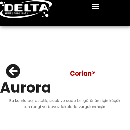
İçeriğe
atla
Corian®
Aurora
Bu kumlu bej estetik, sıcak ve sade bir görünüm için küçük
ten rengi ve beyaz lekelerle vurgulanmıştır.