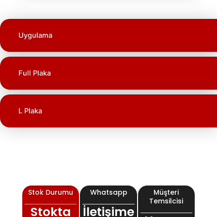
Uygulama
Full Plaka
L Plaka
Stok Durumu
Whatsapp
Müşteri
Temsilcisi
Stokta
İletişime