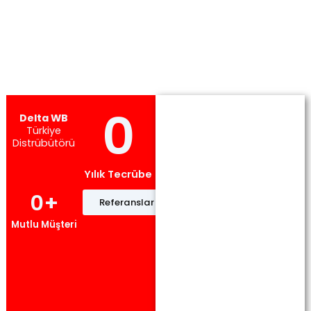
0
Delta WB
Türkiye
Distrübütörü
Yılık Tecrübe
0
+
Referanslar
Mutlu Müşteri