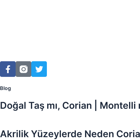
F
T
a
w
c
i
e
t
Blog
b
t
o
e
Doğal Taş mı, Corian | Montelli
o
r
k
-
Akrilik Yüzeylerde Neden Coria
f