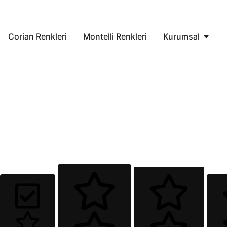
İçeriğe
atla
Open 
Corian Renkleri
Montelli Renkleri
Kurumsal