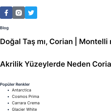
F
T
a
w
c
i
e
t
Blog
b
t
o
e
Doğal Taş mı, Corian | Montelli
o
r
k
-
Akrilik Yüzeylerde Neden Coria
f
Popüler Renkler
Antarctica
Cosmos Prima
Carrara Crema
Glacier White