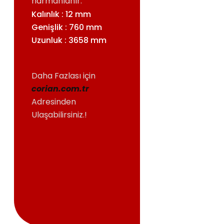
harmanlanır.
Kalınlık : 12 mm
Genişlik : 760 mm
Uzunluk : 3658 mm
Daha Fazlası için
corian.com.tr
Adresinden
Ulaşabilirsiniz.!