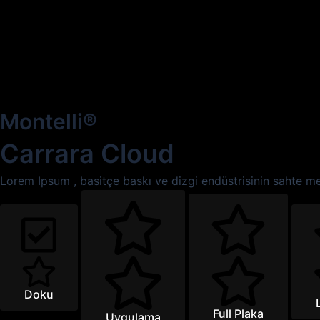
Montelli®
Carrara Cloud
Lorem Ipsum , basitçe baskı ve dizgi endüstrisinin sahte metn
Doku
Full Plaka
Uygulama